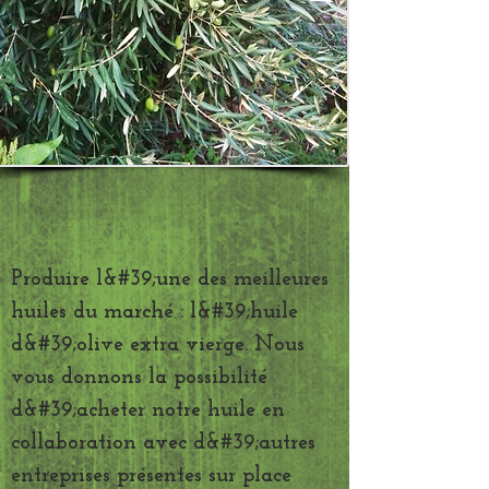
Produire l&#39;une des meilleures
huiles du marché : l&#39;huile
d&#39;olive extra vierge. Nous
vous donnons la possibilité
d&#39;acheter notre huile en
collaboration avec d&#39;autres
entreprises présentes sur place