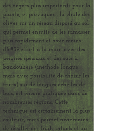
des dégâts plus importants pour la
plante, et provoquent la chute des
olives sur un réseau disposé au sol
qui permet ensuite de les ramasser
plus rapidement et avec moins
d&#39;effort. à la main avec des
peignes spéciaux et des sacs à
bandoulière (méthode longue
mais avec possibilité de choisir les
fruits) sur de longues échelles de
bois, est encore pratiquée dans de
nombreuses régions. Cette
technique est certainement la plus
coûteuse, mais permet néanmoins
de récolter des fruits intacts et au