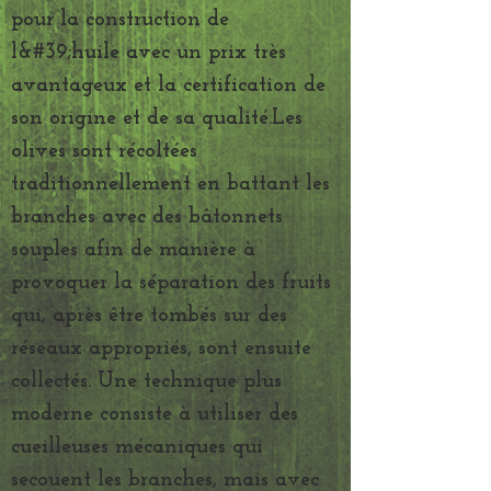
pour la construction de
l&#39;huile avec un prix très
avantageux et la certification de
son origine et de sa qualité.Les
olives sont récoltées
traditionnellement en battant les
branches avec des bâtonnets
souples afin de manière à
provoquer la séparation des fruits
qui, après être tombés sur des
réseaux appropriés, sont ensuite
collectés. Une technique plus
moderne consiste à utiliser des
cueilleuses mécaniques qui
secouent les branches, mais avec