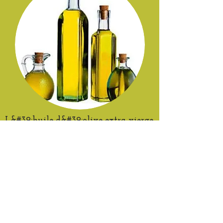
L&#39;huile d&#39;olive extra vierge
est un aliment qui possède des
caractéristiques nutritionnelles et
métaboliques qui la rendent unique
en termes de saveur, d&#39;arôme et
de parfum. La science médicale et la
nutrition ont pu analyser ces
caractéristiques au cours de
nombreuses études, pour évaluer
l&#39;apport de la nutrition et de la