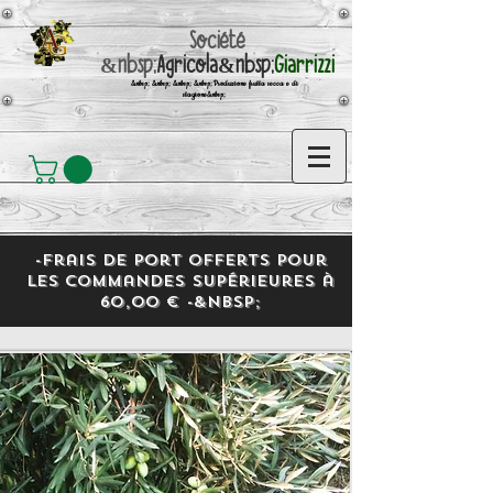
Société
&nbsp;
Agricola&nbsp;
Giarrizzi
&nbsp; &nbsp; &nbsp; &nbsp;Produzione frutta secca e di
stagione&nbsp;
-Frais de port offerts pour
les commandes supérieures à
60,00 € -&nbsp;