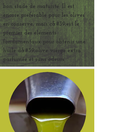
bon stade de maturité. Il est
encore préférable pour les olives
en conserve, mais c&#39;est le
premier des éléments
fondamentaux pour obtenir une
huile d&#39;olive vierge extra
parfumée et sans odeurs.