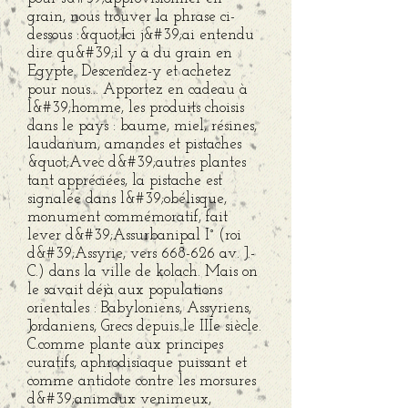
grain, nous trouver la phrase ci-
dessous :&quot;Ici j&#39;ai entendu
dire qu&#39;il y a du grain en
Egypte. Descendez-y et achetez
pour nous... Apportez en cadeau à
l&#39;homme, les produits choisis
dans le pays : baume, miel, résines,
laudanum, amandes et pistaches
&quot;Avec d&#39;autres plantes
tant appréciées, la pistache est
signalée dans l&#39;obélisque,
monument commémoratif, fait
lever d&#39;Assurbanipal I° (roi
d&#39;Assyrie, vers 668-626 av. J.-
C.) dans la ville de kolach. Mais on
le savait déjà aux populations
orientales : Babyloniens, Assyriens,
Jordaniens, Grecs depuis le IIIe siècle.
C.comme plante aux principes
curatifs, aphrodisiaque puissant et
comme antidote contre les morsures
d&#39;animaux venimeux,