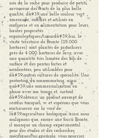
née de la roche pour produire de petits,
savoureux des fruits de la plus belle
qualité, d&#39;une belle couleur vert
émeraude, raffinés et utilisés en
confiserie et en alimentation pour leurs
hautes propriétés
organoleptiques.Aujourd&#39;hui, le
vaste territoire de Bronte (25 000
hectares) sont plantés de pistachiers
près de 4 000 hectares de lave, avec
une quantité très limitée des sols de
surface et des pentes fortes et
accidentées, peu utilisables pour
d&#39;autres cultures de spécialité. Une
protection du consommateur, ainsi
qu&#39;une commercialisation en
phase avec son temps et, surtout,
d&#39;obtenir un produit exempt de
résidus toxiques, w et espérons que vous
continuerez sur la voie de
l&#39;agriculture biologique; ainsi nous
soulignons que, encore une fois à Bronte,
il manque un champ expérimental
pour des études et des recherches
spécifiques.Par exemple, vous pourriez