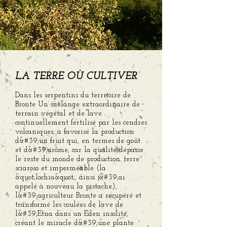
LA TERRE OÙ CULTIVER
Dans les serpentins du territoire de
Bronte Un mélange extraordinaire de
terrain végétal et de lave
continuellement fertilisé par les cendres
volcaniques, a favorisé la production
d&#39;un fruit qui, en termes de goût
et d&#39;arôme, car la qualité dépasse
le reste du monde de production. terre
sciaroso et imperméable (la
&quot;lochia&quot;, ainsi j&#39;ai
appelé à nouveau la pistache),
l&#39;agriculteur Bronte a récupéré et
transformé les coulées de lave de
l&#39;Etna dans un Eden insolite,
créant le miracle d&#39;une plante