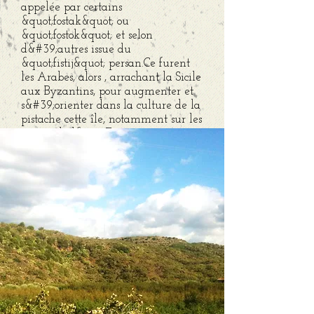
appelée par certains
&quot;fostak&quot; ou
&quot;fostok&quot; et selon
d&#39;autres issue du
&quot;fistij&quot; persan.Ce furent
les Arabes, alors , arrachant la Sicile
aux Byzantins, pour augmenter et
s&#39;orienter dans la culture de la
pistache cette île, notamment sur les
pentes de l&#39;Etna, trouva
l&#39;habitat naturel d&#39;une
florissante et unique.