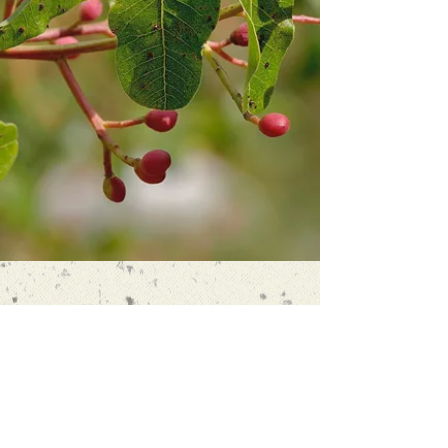
COMMENT NÉ
La chance de Brontë a un nom :
&quot;terebinto&quot;.&nbsp;Sans elle la
pistache ne pousse pas sur Sciara. Une
espèce d&#39;arbre essentielle à
l&#39;existence de l&#39;industrie de