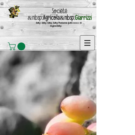
Société
&nbsp;
Agricola&nbsp;
Giarrizzi
&nbsp; &nbsp; &nbsp; &nbsp;Produzione frutta secca e di
stagione&nbsp;
-Frais de port offerts pour
les commandes supérieures à
60,00 € -&nbsp;