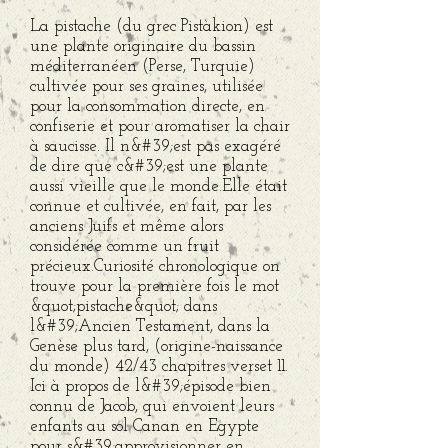
La pistache (du grec Pistàkion) est
une plante originaire du bassin
méditerranéen (Perse, Turquie)
cultivée pour ses graines, utilisée
pour la consommation directe, en
confiserie et pour aromatiser la chair
à saucisse. Il n&#39;est pas exagéré
de dire que c&#39;est une plante
aussi vieille que le monde.Elle était
connue et cultivée, en fait, par les
anciens Juifs et même alors
considérée comme un fruit
précieux.Curiosité chronologique on
trouve pour la première fois le mot
&quot;pistache&quot; dans
l&#39;Ancien Testament, dans la
Genèse plus tard, (origine-naissance
du monde) 42/43 chapitres verset 11.
Ici à propos de l&#39;épisode bien
connu de Jacob, qui envoient leurs
enfants au sol Canan en Egypte
pour s&#39;approvisionner en