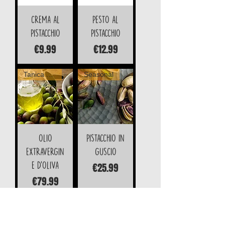
CREMA AL
PESTO AL
PISTACCHIO
PISTACCHIO
Price
Price
€9.99
€12.99
Tanica da 5LT
Seasonal
OLIO
PISTACCHIO IN
EXTRAVERGIN
GUSCIO
Price
E D'OLIVA
€25.99
Price
€79.99